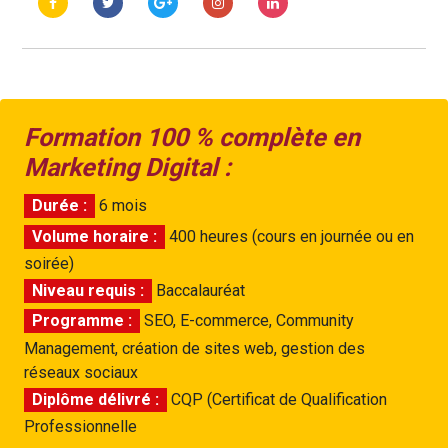
Formation 100 % complète en
Marketing Digital :
Durée :
6 mois
Volume horaire :
400 heures (cours en journée ou en
soirée)
Niveau requis :
Baccalauréat
Programme :
SEO, E-commerce, Community
Management, création de sites web, gestion des
réseaux sociaux
Diplôme délivré :
CQP (Certificat de Qualification
Professionnelle