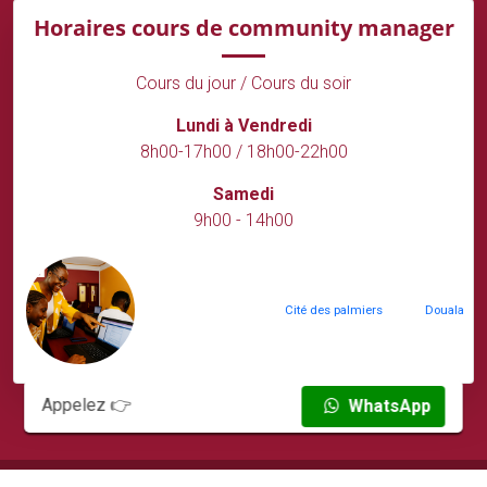
Horaires cours de community manager
Cours du jour / Cours du soir
Lundi à Vendredi
8h00-17h00 / 18h00-22h00
Samedi
9h00 - 14h00
Cité des palmiers
Douala
Appelez 👉
Appelez 👉
+237
682820707
WhatsApp